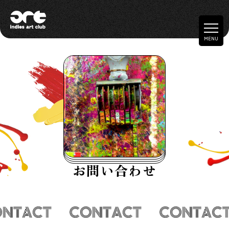
t
MENU
o
g
g
l
e
n
a
v
i
g
お問い合わせ
a
t
i
o
n